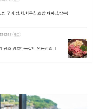
림,구이,탕,회,회무침,초밥,뼈튀김,탕수)
5331356
광고
의 원조 명호마농갈비 연동점입니