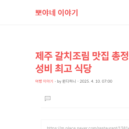
뽀야네 이야기
제주 갈치조림 맛집 총정
상
본
문
세
성비 최고 식당
제
컨
목
텐
여행 이야기
by
윈디허니
2025. 4. 10. 07:00
본
츠
문
댓
글
달
기
https://m.place.naver.com/restaurant/138