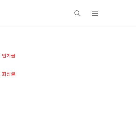
검
메
색
뉴
추
인기글
가
정
최신글
보