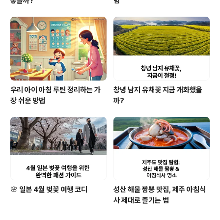
좋을까?
념
우리 아이 아침 루틴 정리하는 가
창녕 남지 유채꽃 지금 개화했을
장 쉬운 방법
까?
🌸 일본 4월 벚꽃 여행 코디
성산 해물 짬뽕 맛집, 제주 아침식
사 제대로 즐기는 법