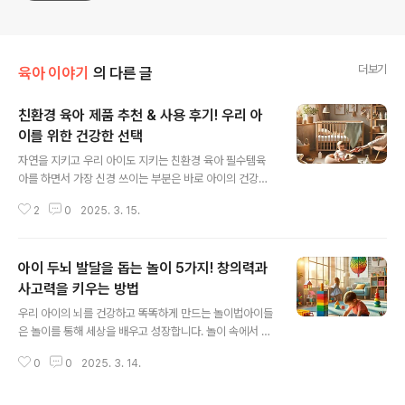
더보기
육아 이야기
의 다른 글
친환경 육아 제품 추천 & 사용 후기! 우리 아
이를 위한 건강한 선택
글 내용
자연을 지키고 우리 아이도 지키는 친환경 육아 필수템육
아를 하면서 가장 신경 쓰이는 부분은 바로 아이의 건강과
안전한 환경입니다. 최근에는 친환경 육아가 주목받으며,
2
0
2025. 3. 15.
자연을 보호하면서도 아이에게 무해한 제품을 선택하려는
부모님들이 많아지고 있습니다. 하지만 수많은 친환경 제
품 중 어떤 것을 선택해야 할지 고민되시죠? 그래서 오늘은
아이 두뇌 발달을 돕는 놀이 5가지! 창의력과
직접 사용해 보고 만족했던 친환경 육아 제품 5가지를 소
개해 드릴게요. 사용 후기와 함께 추천드리니 끝까지 읽어
사고력을 키우는 방법
글 내용
보세요! 😊친환경 육아란?환경을 생각하며 유해 성분이 없
우리 아이의 뇌를 건강하고 똑똑하게 만드는 놀이법아이들
는 제품을 사용하는 육아 방식왜 중요할까요?아이의 건강
은 놀이를 통해 세상을 배우고 성장합니다. 놀이 속에서 창
을 지키고 지속 가능한 환경을 만들기 위해 필수적친환경
의력과 문제 해결 능력이 자라며, 자연스럽게 두뇌 발달이
육아 제품을 선택하는 것은 단순히 유행이 아니라 아이와
0
0
2025. 3. 14.
이루어집니다. 하지만 어떤 놀이가 아이의 뇌 발달에 좋은
환경을 보호하는 중요한 실천입니다. 특히 아기 ..
지 궁금하신가요? 이 글에서는 '아이의 두뇌 발달을 돕는 5
가지 놀이 방법'을 소개해 드리겠습니다. 부모님이 아이와